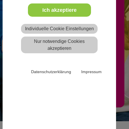
Ich akzeptiere
Freie Ausbildungsplätze können
nach Anmeldung von
Individuelle Cookie Einstellungen
anerkannten freien oder
Nur notwendige Cookies
öffentlichen Trägern der
akzeptieren
Jugendhilfe auf der Website
eintragen werden.
Datenschutzerklärung
Impressum
Mehr Infos