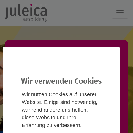
Juleica-Ausbildung
finden!
Wir verwenden Cookies
Du willst eine Juleica-Ausbildung
Wir nutzen Cookies auf unserer
machen und suchst einen
Website. Einige sind notwendig,
passenden Termin? Informiere
während andere uns helfen,
diese Website und Ihre
dich hier und nimm Kontakt zu
Erfahrung zu verbessern.
Anbieter*innen auf!